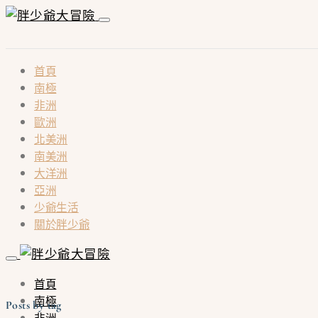
首頁
南極
非洲
歐洲
北美洲
南美洲
大洋洲
亞洲
少爺生活
關於胖少爺
首頁
南極
Posts by tag