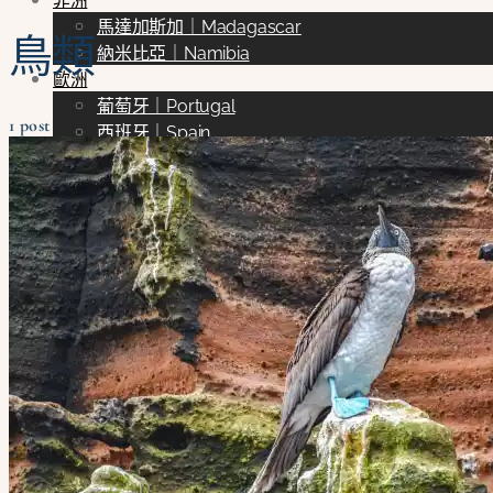
非洲
馬達加斯加｜Madagascar
鳥類
納米比亞｜Namibia
歐洲
葡萄牙｜Portugal
1 post
西班牙｜Spain
法國｜France
義大利｜Italy
克羅埃西亞｜Croatia
立陶宛｜Lithuania
北美洲
美國｜U.S.
南美洲
厄瓜多｜Ecuador
大洋洲
澳洲｜Australia
亞洲
台灣｜Taiwan
少爺生活