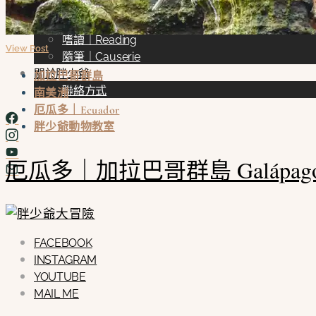
電影｜Movie
展覽｜Exhibition
嗜讀｜Reading
View Post
隨筆｜Causerie
關於胖少爺
加拉巴哥群島
聯絡方式
南美洲
厄瓜多｜Ecuador
胖少爺動物教室
厄瓜多｜加拉巴哥群島 Galápagos
FACEBOOK
INSTAGRAM
YOUTUBE
MAIL ME