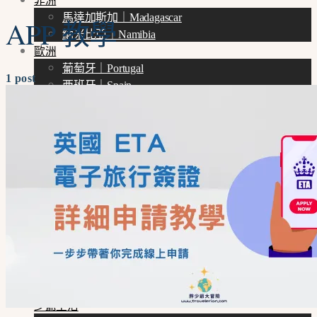
非洲
馬達加斯加｜Madagascar
APP 教學
納米比亞｜Namibia
歐洲
葡萄牙｜Portugal
1 post
西班牙｜Spain
法國｜France
義大利｜Italy
克羅埃西亞｜Croatia
立陶宛｜Lithuania
北美洲
美國｜U.S.
南美洲
厄瓜多｜Ecuador
大洋洲
澳洲｜Australia
亞洲
台灣｜Taiwan
少爺生活