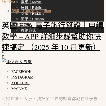
View Post
電影｜Movie
展覽｜Exhibition
英國｜United Kingdom
嗜讀｜Reading
隨筆｜Causerie
英國 ETA 電子旅行簽證｜申請
關於胖少爺
聯絡方式
教學 – APP 詳細步驟幫助你快
速搞定 （2025 年 10 月更新）
FACEBOOK
INSTAGRAM
YOUTUBE
MAIL ME
走過世界七大洲，我把全世界的財寶都藏在肚子裡
了！