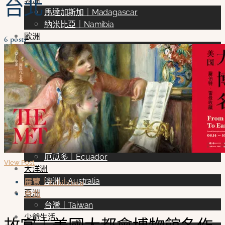
台北
非洲
馬達加斯加｜Madagascar
納米比亞｜Namibia
歐洲
6 posts
葡萄牙｜Portugal
西班牙｜Spain
法國｜France
義大利｜Italy
克羅埃西亞｜Croatia
立陶宛｜Lithuania
北美洲
美國｜U.S.
南美洲
厄瓜多｜Ecuador
View Post
大洋洲
澳洲｜Australia
展覽｜Exhibition
亞洲
台北
台灣｜Taiwan
少爺生活
故宮｜美國大都會博物館名作