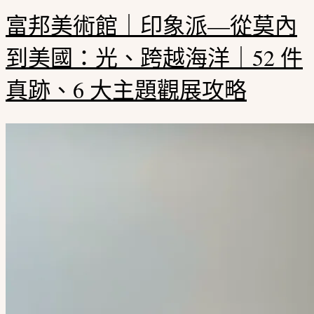
富邦美術館｜印象派—從莫內
到美國：光、跨越海洋｜52 件
真跡、6 大主題觀展攻略