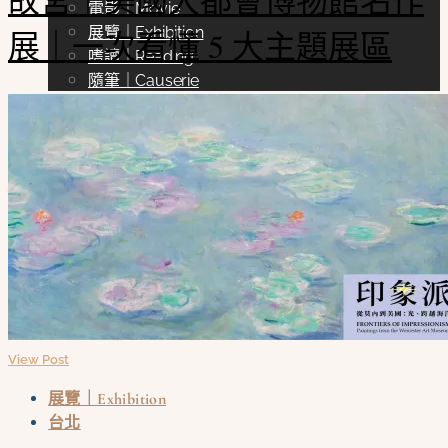
電影｜Movie
展覽｜Exhibition
展｜一次看懂 5 大主題展區
嗜讀｜Reading
隨筆｜Causerie
關於胖少爺
聯絡方式
View Post
展覽｜Exhibition
台北