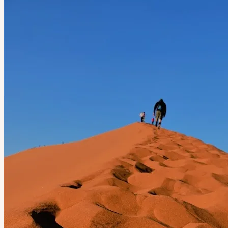
非洲
馬達加斯加｜Madagascar
納米比亞｜Namibia
歐洲
葡萄牙｜Portugal
西班牙｜Spain
法國｜France
義大利｜Italy
克羅埃西亞｜Croatia
立陶宛｜Lithuania
北美洲
美國｜U.S.
南美洲
厄瓜多｜Ecuador
大洋洲
澳洲｜Australia
亞洲
台灣｜Taiwan
少爺生活