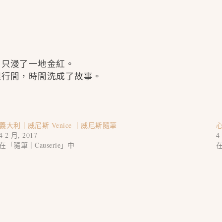
，只漫了一地金紅。
裡行間，時間洗成了故事。
義大利｜威尼斯 Venice ｜威尼斯隨筆
4 2 月, 2017
4
在「隨筆｜Causerie」中
在