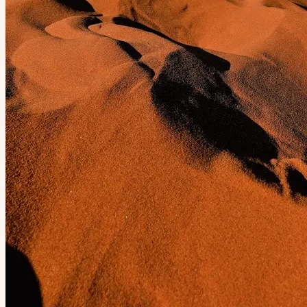
電影｜Movie
展覽｜Exhibition
嗜讀｜Reading
隨筆｜Causerie
關於胖少爺
聯絡方式